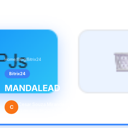
Home
/
Blog
/
Bitrix24
Bitrix24
MANDALEAD
Cesar Souza Miranda
C
5
min
99
views
21 de abril de 2026