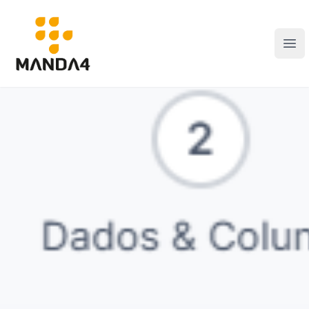
Manda4
Abr