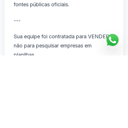
fontes públicas oficiais.
---
Sua equipe foi contratada para VENDER,
não para pesquisar empresas em
planilhas.
O MandaLead devolve esse tempo para o
que realmente importa.
👉 Conheça agora:
manda4.com.br/produtos/mandalead
📲 Fale com a gente: (11) 4200-8359