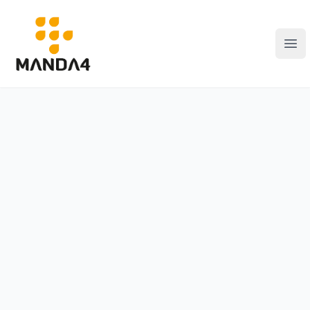
Manda4
Abr